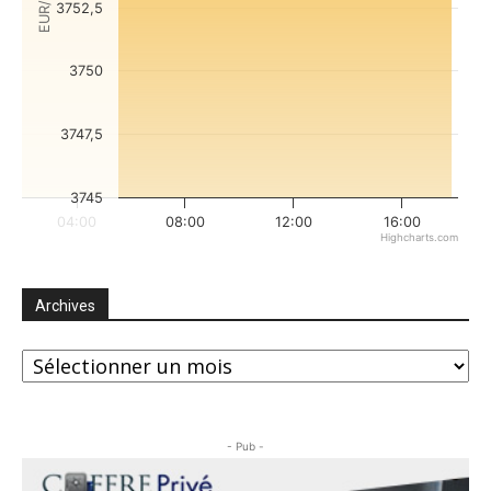
EUR/oz
3752,5
3750
3747,5
3745
04:00
08:00
12:00
16:00
Highcharts.com
End of interactive chart.
Archives
Archives
- Pub -